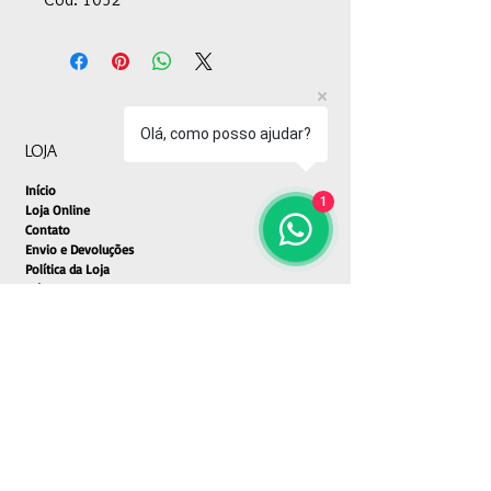
Olá, como posso ajudar?
LOJA
Início
1
Loja Online
Contato
Envio e Devoluções
Política da Loja
Métodos de Pagamento
SEGURANÇA
Ambiente 100% Seguro.
Sua Informação é Protegida Pela Criptografia
SSL 256-Bit.