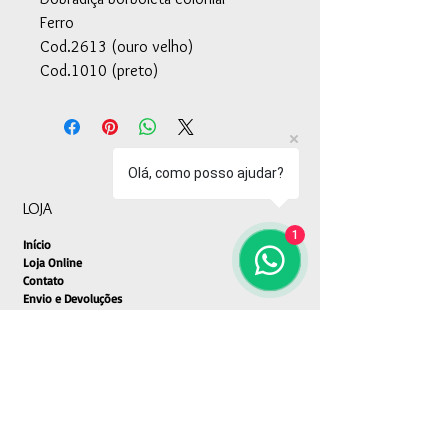
Ferro
Cod.2613 (ouro velho)
Cod.1010 (preto)
Olá, como posso ajudar?
LOJA
1
Início
Loja Online
Contato
Envio e Devoluções
Política da Loja
Métodos de Pagamento
SEGURANÇA
Ambiente 100% Seguro.